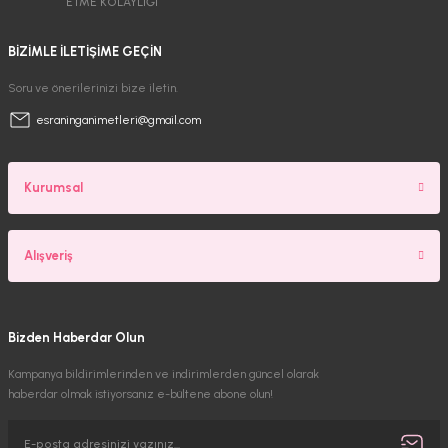
ETME KOLAYLIĞI
BİZİMLE İLETİŞİME GEÇİN
Soru ve önerilerinizi bize iletin.
esraninganimetleri@gmail.com
Kurumsal
Alışveriş
Bizden Haberdar Olun
Kampanya bildirimlerinden ve indirimlerden güncel olarak
haberdar olmak istiyorsanız e-bültene abone olun!