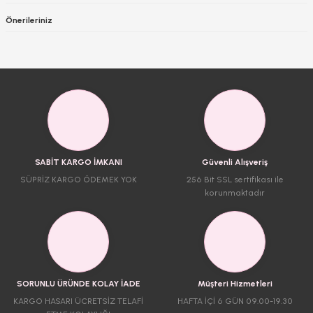
Önerileriniz
SABİT KARGO İMKANI
Güvenli Alışveriş
SÜPRİZ KARGO ÖDEMEK YOK
256 Bit SSL sertifikası ile
korunmaktadır
SORUNLU ÜRÜNDE KOLAY İADE
Müşteri Hizmetleri
KARGO HASARI ÜCRETSİZ TELAFİ
HAFTA İÇİ 6 GÜN 09.00-19.30