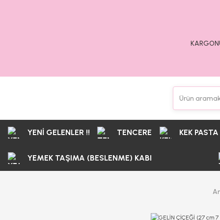
KARGONU
YENİ GELENLER !!
TENCERE
KEK PASTA
YEMEK TAŞIMA (BESLENME) KABI
A