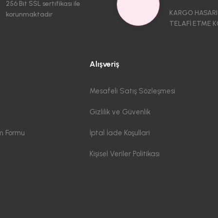
256 Bit SSL sertifikası ile
KARGO HASARI
korunmaktadır
TELAFİ ETME K
Alışveriş
Mesafeli Satış Sözleşmesi
Gizlilik ve Güvenlik
im Formu
İptal İade Koşullari
Kişisel Veriler Politikası