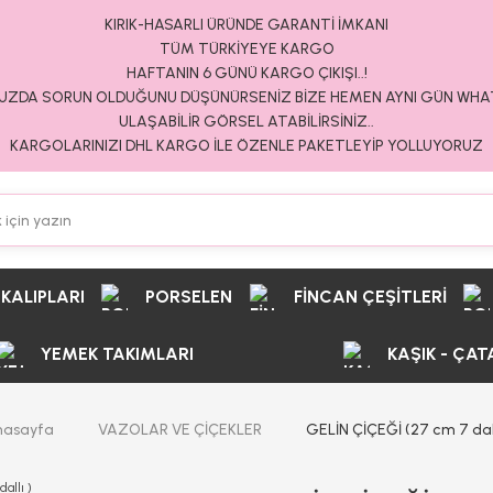
KIRIK-HASARLI ÜRÜNDE GARANTİ İMKANI
TÜM TÜRKİYEYE KARGO
HAFTANIN 6 GÜNÜ KARGO ÇIKIŞI..!
ZDA SORUN OLDUĞUNU DÜŞÜNÜRSENİZ BİZE HEMEN AYNI GÜN WH
ULAŞABİLİR GÖRSEL ATABİLİRSİNİZ..
KARGOLARINIZI DHL KARGO İLE ÖZENLE PAKETLEYİP YOLLUYORUZ
 KALIPLARI
PORSELEN
FİNCAN ÇEŞİTLERİ
YEMEK TAKIMLARI
KAŞIK - ÇAT
nasayfa
VAZOLAR VE ÇİÇEKLER
GELİN ÇİÇEĞİ (27 cm 7 dall