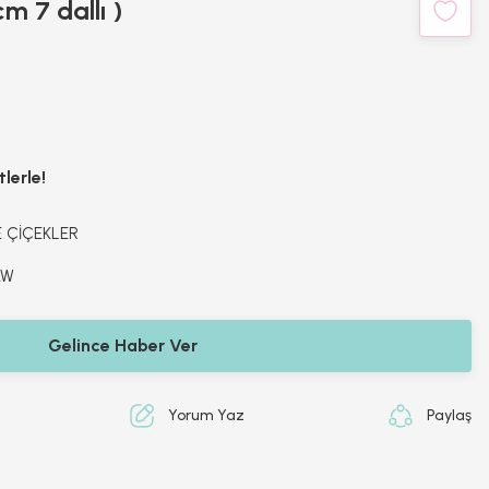
m 7 dallı )
lerle!
 ÇİÇEKLER
MW
Gelince Haber Ver
Yorum Yaz
Paylaş