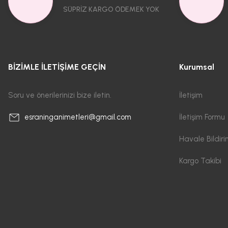
SÜPRİZ KARGO ÖDEMEK YOK
BİZİMLE İLETİŞİME GEÇİN
Kurumsal
Soru ve önerilerinizi bize iletin.
İletişim
İletişim Formu
esraninganimetleri@gmail.com
Havale Bildir
Kargo Takibi