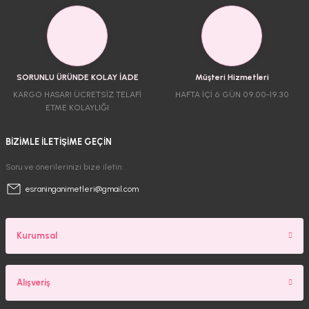
SORUNLU ÜRÜNDE KOLAY İADE
Müşteri Hizmetleri
KARGO HASARI ÜCRETSİZ TELAFİ
HAFTA İÇİ 6 GÜN 09.00-19.30
ETME KOLAYLIĞI
BİZİMLE İLETİŞİME GEÇİN
Soru ve önerilerinizi bize iletin.
esraninganimetleri@gmail.com
Kurumsal
Alışveriş