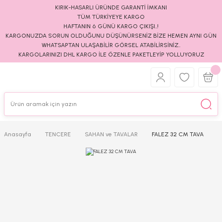
KIRIK-HASARLI ÜRÜNDE GARANTİ İMKANI
TÜM TÜRKİYEYE KARGO
HAFTANIN 6 GÜNÜ KARGO ÇIKIŞI..!
KARGONUZDA SORUN OLDUĞUNU DÜŞÜNÜRSENİZ BİZE HEMEN AYNI GÜN
WHATSAPTAN ULAŞABİLİR GÖRSEL ATABİLİRSİNİZ..
KARGOLARINIZI DHL KARGO İLE ÖZENLE PAKETLEYİP YOLLUYORUZ
Anasayfa
TENCERE
SAHAN ve TAVALAR
FALEZ 32 CM TAVA