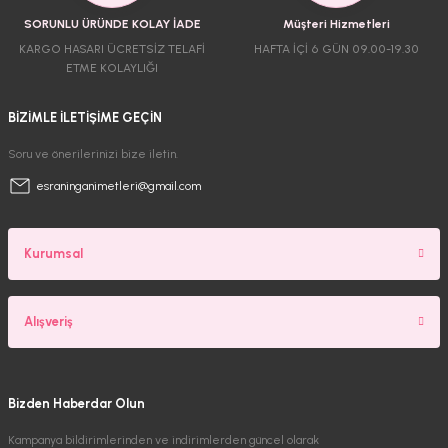
SORUNLU ÜRÜNDE KOLAY İADE
Müşteri Hizmetleri
KARGO HASARI ÜCRETSİZ TELAFİ
HAFTA İÇİ 6 GÜN 09.00-19.30
ETME KOLAYLIĞI
BİZİMLE İLETİŞİME GEÇİN
Soru ve önerilerinizi bize iletin.
esraninganimetleri@gmail.com
Kurumsal
Alışveriş
Bizden Haberdar Olun
Kampanya bildirimlerinden ve indirimlerden güncel olarak