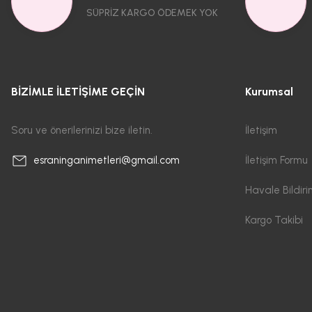
SÜPRİZ KARGO ÖDEMEK YOK
BİZİMLE İLETİŞİME GEÇİN
Kurumsal
Soru ve önerilerinizi bize iletin.
İletişim
İletişim Formu
esraninganimetleri@gmail.com
Havale Bildir
Kargo Takibi