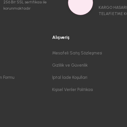
256 Bit SSL sertifikası ile
KARGO HASARI
korunmaktadır
TELAFİ ETME K
Alışveriş
Mesafeli Satış Sözleşmesi
Gizlilik ve Güvenlik
im Formu
İptal İade Koşullari
Kişisel Veriler Politikası