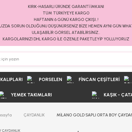
KIRIK-HASARLI ÜRÜNDE GARANTİ İMKANI
TÜM TÜRKİYEYE KARGO
HAFTANIN 6 GÜNÜ KARGO ÇIKIŞI..!
ZDA SORUN OLDUĞUNU DÜŞÜNÜRSENİZ BİZE HEMEN AYNI GÜN WH
ULAŞABİLİR GÖRSEL ATABİLİRSİNİZ..
KARGOLARINIZI DHL KARGO İLE ÖZENLE PAKETLEYİP YOLLUYORUZ
 KALIPLARI
PORSELEN
FİNCAN ÇEŞİTLERİ
YEMEK TAKIMLARI
KAŞIK - ÇAT
sayfa
ÇAYDANLIK
MİLANO GOLD SAPLI ORTA BOY ÇAYDA