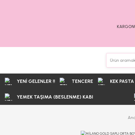
KARGONU
YENİ GELENLER !!
TENCERE
KEK PASTA
YEMEK TAŞIMA (BESLENME) KABI
Ana