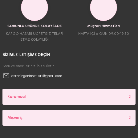
SORUNLU ÜRÜNDE KOLAY İADE
Müşteri Hizmetleri
KARGO HASARI ÜCRETSİZ TELAFİ
HAFTA İÇİ 6 GÜN 09.00-19.30
ETME KOLAYLIĞI
BİZİMLE İLETİŞİME GEÇİN
Soru ve önerilerinizi bize iletin.
esraninganimetleri@gmail.com
Kurumsal
Alışveriş