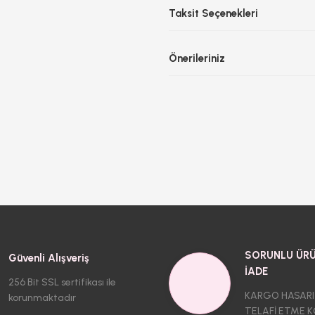
Taksit Seçenekleri
Önerileriniz
SORUNLU ÜRÜ
Güvenli Alışveriş
İADE
256 Bit SSL sertifikası ile
KARGO HASARI
korunmaktadır
TELAFİ ETME K