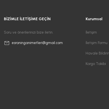
BİZİMLE İLETİŞİME GEÇİN
Kurumsal
Soru ve önerilerinizi bize iletin.
İletişim
İletişim Formu
esraninganimetleri@gmail.com
Havale Bildir
Kargo Takibi