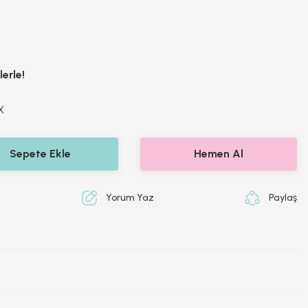
erle!
X
Sepete Ekle
Hemen Al
Yorum Yaz
Paylaş