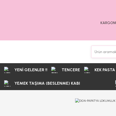
KARGONU
YENİ GELENLER !!
TENCERE
KEK PASTA
YEMEK TAŞIMA (BESLENME) KABI