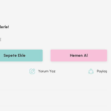
erle!
E
Sepete Ekle
Hemen Al
Yorum Yaz
Paylaş