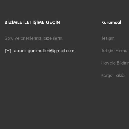
BİZİMLE İLETİŞİME GEÇİN
Kurumsal
Soru ve önerilerinizi bize iletin.
İletişim
İletişim Formu
esraninganimetleri@gmail.com
Havale Bildir
Kargo Takibi