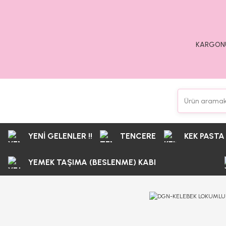
KARGONU
YENİ GELENLER !!
TENCERE
KEK PASTA
YEMEK TAŞIMA (BESLENME) KABI