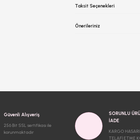
Taksit Seçenekleri
Önerileriniz
SORUNLU ÜRÜ
Güvenli Alışveriş
İADE
256 Bit SSL sertifikası ile
KARGO HASARI
korunmaktadır
TELAFİ ETME K