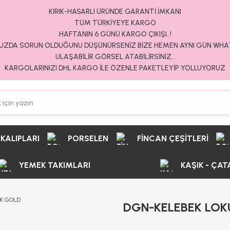
KIRIK-HASARLI ÜRÜNDE GARANTİ İMKANI
TÜM TÜRKİYEYE KARGO
HAFTANIN 6 GÜNÜ KARGO ÇIKIŞI..!
ZDA SORUN OLDUĞUNU DÜŞÜNÜRSENİZ BİZE HEMEN AYNI GÜN WH
ULAŞABİLİR GÖRSEL ATABİLİRSİNİZ..
KARGOLARINIZI DHL KARGO İLE ÖZENLE PAKETLEYİP YOLLUYORUZ
 KALIPLARI
PORSELEN
FİNCAN ÇEŞİTLERİ
YEMEK TAKIMLARI
KAŞIK - ÇAT
DGN-KELEBEK LO