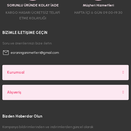
SORUNLU ÜRÜNDE KOLAY İADE
Müşteri Hizmetleri
KARGO HASARI ÜCRETSİZ TELAFİ
HAFTA İÇİ 6 GÜN 09.00-19.30
ETME KOLAYLIĞI
BİZİMLE İLETİŞİME GEÇİN
Soru ve önerilerinizi bize iletin.
esraninganimetleri@gmail.com
Kurumsal
Alışveriş
Bizden Haberdar Olun
Kampanya bildirimlerinden ve indirimlerden güncel olarak