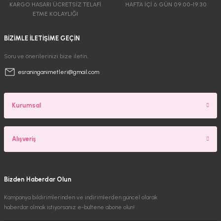
KARGO HASARI ÜCRETSİZ TELAFİ
HAFTA İÇİ 6 GÜN 09.00-19.30
ETME KOLAYLIĞI
BİZİMLE İLETİŞİME GEÇİN
Soru ve önerilerinizi bize iletin.
esraninganimetleri@gmail.com
Kurumsal
Alışveriş
Bizden Haberdar Olun
Kampanya bildirimlerinden ve indirimlerden güncel olarak
haberdar olmak istiyorsanız e-bültene abone olun!