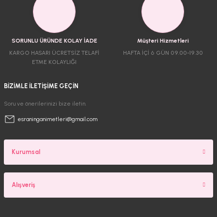
SORUNLU ÜRÜNDE KOLAY İADE
Müşteri Hizmetleri
KARGO HASARI ÜCRETSİZ TELAFİ
HAFTA İÇİ 6 GÜN 09.00-19.30
ETME KOLAYLIĞI
BİZİMLE İLETİŞİME GEÇİN
Soru ve önerilerinizi bize iletin.
esraninganimetleri@gmail.com
Kurumsal
Alışveriş