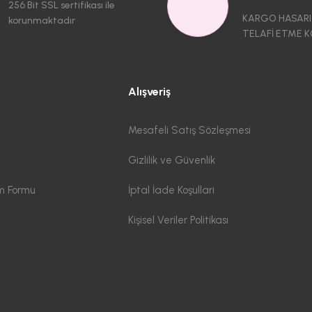
256 Bit SSL sertifikası ile
KARGO HASARI
korunmaktadır
TELAFİ ETME K
Alışveriş
Mesafeli Satış Sözleşmesi
Gizlilik ve Güvenlik
im Formu
İptal İade Koşullari
Kişisel Veriler Politikası