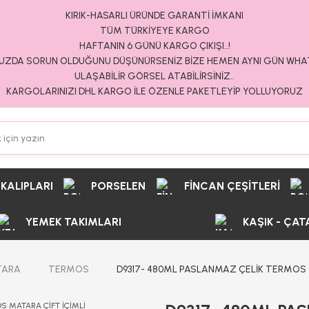
KIRIK-HASARLI ÜRÜNDE GARANTİ İMKANI
TÜM TÜRKİYEYE KARGO
HAFTANIN 6 GÜNÜ KARGO ÇIKIŞI..!
ZDA SORUN OLDUĞUNU DÜŞÜNÜRSENİZ BİZE HEMEN AYNI GÜN WH
ULAŞABİLİR GÖRSEL ATABİLİRSİNİZ..
KARGOLARINIZI DHL KARGO İLE ÖZENLE PAKETLEYİP YOLLUYORUZ
 KALIPLARI
PORSELEN
FİNCAN ÇEŞİTLERİ
YEMEK TAKIMLARI
KAŞIK - ÇAT
TARA
TERMOS
D9317- 480ML PASLANMAZ ÇELİK TERMOS 