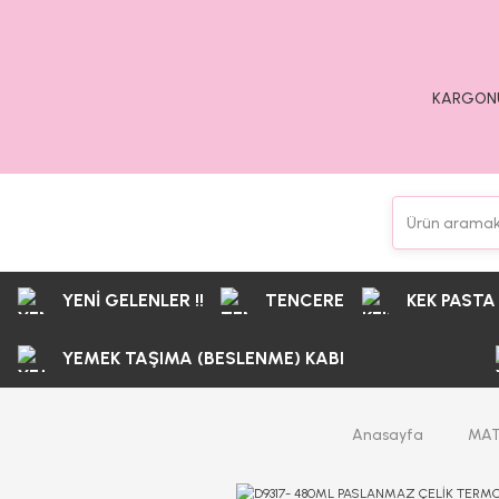
KARGONU
YENİ GELENLER !!
TENCERE
KEK PASTA
YEMEK TAŞIMA (BESLENME) KABI
Anasayfa
MA