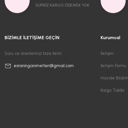
SÜPRİZ KARGO ÖDEMEK YOK
BİZİMLE İLETİŞİME GEÇİN
Kurumsal
Soru ve önerilerinizi bize iletin.
İletişim
İletişim Formu
esraninganimetleri@gmail.com
Havale Bildir
Kargo Takibi