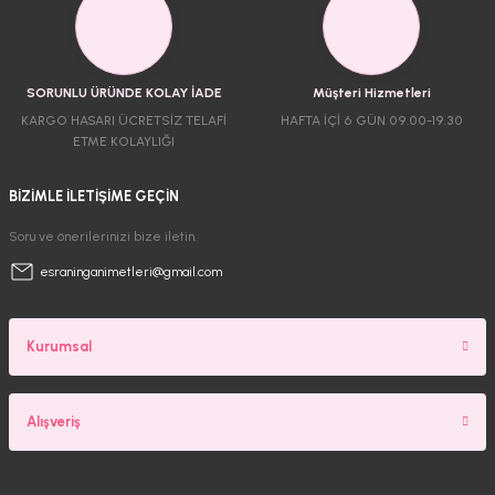
SORUNLU ÜRÜNDE KOLAY İADE
Müşteri Hizmetleri
KARGO HASARI ÜCRETSİZ TELAFİ
HAFTA İÇİ 6 GÜN 09.00-19.30
ETME KOLAYLIĞI
BİZİMLE İLETİŞİME GEÇİN
Soru ve önerilerinizi bize iletin.
esraninganimetleri@gmail.com
Kurumsal
Alışveriş