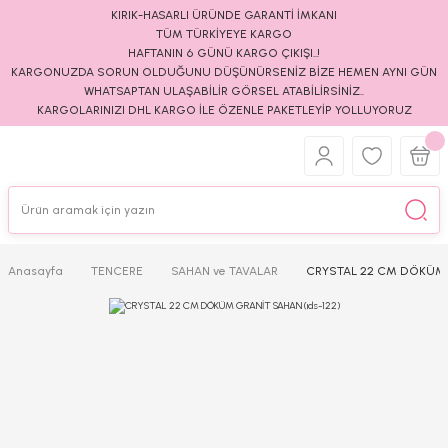
KIRIK-HASARLI ÜRÜNDE GARANTİ İMKANI
TÜM TÜRKİYEYE KARGO
HAFTANIN 6 GÜNÜ KARGO ÇIKIŞI..!
KARGONUZDA SORUN OLDUĞUNU DÜŞÜNÜRSENİZ BİZE HEMEN AYNI GÜN
WHATSAPTAN ULAŞABİLİR GÖRSEL ATABİLİRSİNİZ..
KARGOLARINIZI DHL KARGO İLE ÖZENLE PAKETLEYİP YOLLUYORUZ
Anasayfa
TENCERE
SAHAN ve TAVALAR
CRYSTAL 22 CM DÖKÜM G