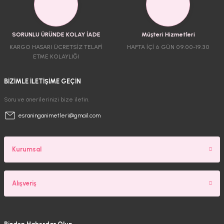
SORUNLU ÜRÜNDE KOLAY İADE
Müşteri Hizmetleri
KARGO HASARI ÜCRETSİZ TELAFİ
HAFTA İÇİ 6 GÜN 09.00-19.30
ETME KOLAYLIĞI
BİZİMLE İLETİŞİME GEÇİN
Soru ve önerilerinizi bize iletin.
esraninganimetleri@gmail.com
Kurumsal
Alışveriş