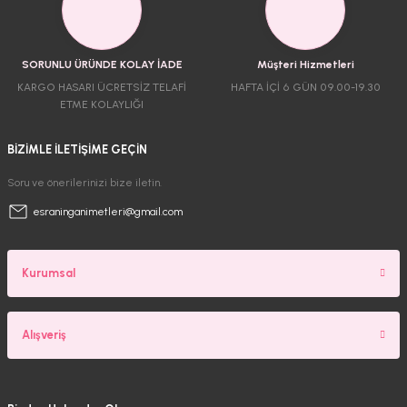
SORUNLU ÜRÜNDE KOLAY İADE
Müşteri Hizmetleri
KARGO HASARI ÜCRETSİZ TELAFİ
HAFTA İÇİ 6 GÜN 09.00-19.30
ETME KOLAYLIĞI
BİZİMLE İLETİŞİME GEÇİN
Soru ve önerilerinizi bize iletin.
esraninganimetleri@gmail.com
Kurumsal
Alışveriş