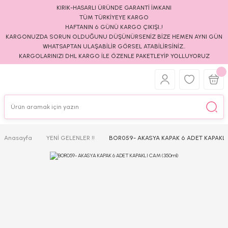
KIRIK-HASARLI ÜRÜNDE GARANTİ İMKANI
TÜM TÜRKİYEYE KARGO
HAFTANIN 6 GÜNÜ KARGO ÇIKIŞI..!
KARGONUZDA SORUN OLDUĞUNU DÜŞÜNÜRSENİZ BİZE HEMEN AYNI GÜN
WHATSAPTAN ULAŞABİLİR GÖRSEL ATABİLİRSİNİZ..
KARGOLARINIZI DHL KARGO İLE ÖZENLE PAKETLEYİP YOLLUYORUZ
Anasayfa
YENİ GELENLER !!
BOR059- AKASYA KAPAK 6 ADET KAPAKLI