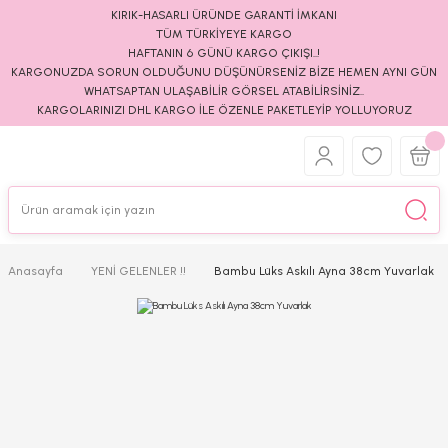
KIRIK-HASARLI ÜRÜNDE GARANTİ İMKANI
TÜM TÜRKİYEYE KARGO
HAFTANIN 6 GÜNÜ KARGO ÇIKIŞI..!
KARGONUZDA SORUN OLDUĞUNU DÜŞÜNÜRSENİZ BİZE HEMEN AYNI GÜN
WHATSAPTAN ULAŞABİLİR GÖRSEL ATABİLİRSİNİZ..
KARGOLARINIZI DHL KARGO İLE ÖZENLE PAKETLEYİP YOLLUYORUZ
Anasayfa
YENİ GELENLER !!
Bambu Lüks Askılı Ayna 38cm Yuvarlak