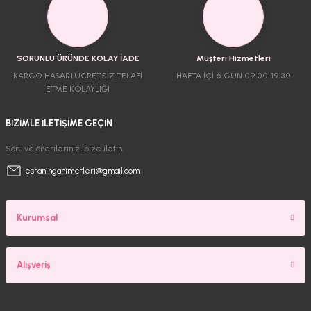
SORUNLU ÜRÜNDE KOLAY İADE
Müşteri Hizmetleri
KARGO HASARI ÜCRETSİZ TELAFİ
HAFTA İÇİ 6 GÜN 09.00-19.30
ETME KOLAYLIĞI
BİZİMLE İLETİŞİME GEÇİN
Soru ve önerilerinizi bize iletin.
esraninganimetleri@gmail.com
Kurumsal
Alışveriş