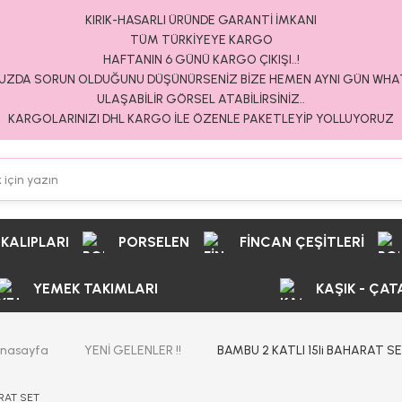
KIRIK-HASARLI ÜRÜNDE GARANTİ İMKANI
TÜM TÜRKİYEYE KARGO
HAFTANIN 6 GÜNÜ KARGO ÇIKIŞI..!
ZDA SORUN OLDUĞUNU DÜŞÜNÜRSENİZ BİZE HEMEN AYNI GÜN WH
ULAŞABİLİR GÖRSEL ATABİLİRSİNİZ..
KARGOLARINIZI DHL KARGO İLE ÖZENLE PAKETLEYİP YOLLUYORUZ
 KALIPLARI
PORSELEN
FİNCAN ÇEŞİTLERİ
YEMEK TAKIMLARI
KAŞIK - ÇAT
nasayfa
YENİ GELENLER !!
BAMBU 2 KATLI 15li BAHARAT S