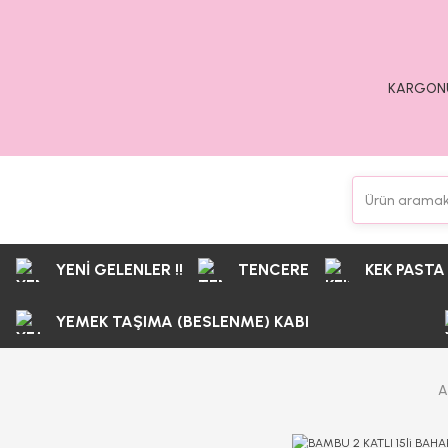
KARGONU
YENİ GELENLER !!
TENCERE
KEK PASTA
YEMEK TAŞIMA (BESLENME) KABI
A