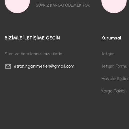
SÜPRİZ KARGO ÖDEMEK YOK
BİZİMLE İLETİŞİME GEÇİN
Kurumsal
Soru ve önerilerinizi bize iletin.
İletişim
İletişim Formu
esraninganimetleri@gmail.com
Havale Bildir
Kargo Takibi