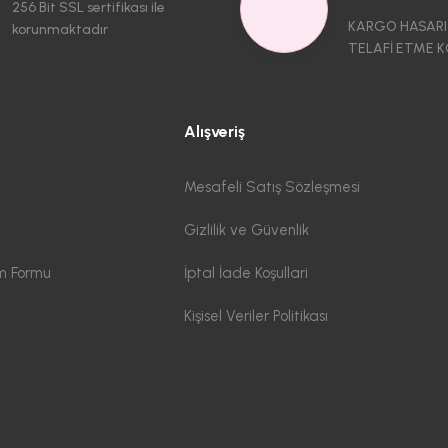
256 Bit SSL sertifikası ile
KARGO HASARI
korunmaktadır
TELAFİ ETME K
Alışveriş
Mesafeli Satış Sözleşmesi
Gizlilik ve Güvenlik
im Formu
İptal İade Koşullari
Kişisel Veriler Politikası