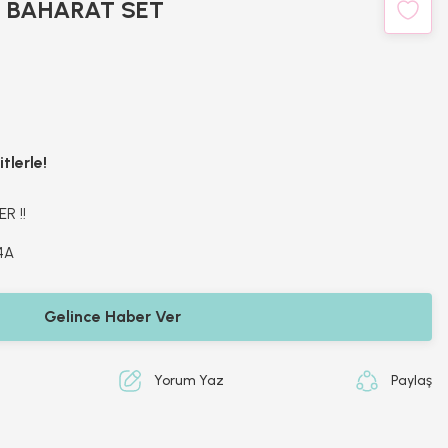
li BAHARAT SET
tlerle!
R !!
4A
Gelince Haber Ver
Yorum Yaz
Paylaş