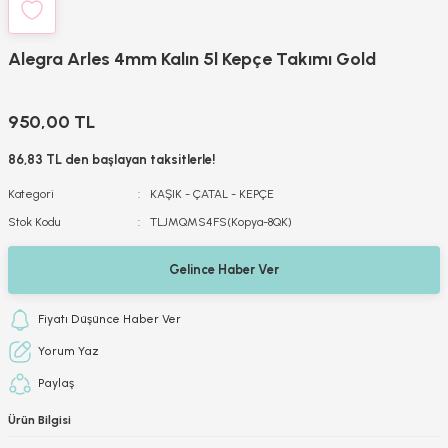
Alegra Arles 4mm Kalın 5l Kepçe Takımı Gold
950,00 TL
86,83 TL den başlayan taksitlerle!
Kategori
KAŞIK - ÇATAL - KEPÇE
Stok Kodu
TLJMQMS4FS(Kopya-8QK)
Gelince Haber Ver
Fiyatı Düşünce Haber Ver
Yorum Yaz
Paylaş
Ürün Bilgisi