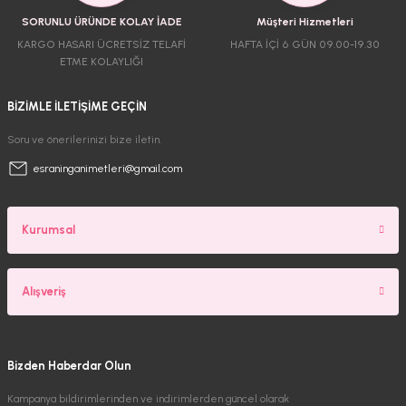
SORUNLU ÜRÜNDE KOLAY İADE
Müşteri Hizmetleri
KARGO HASARI ÜCRETSİZ TELAFİ
HAFTA İÇİ 6 GÜN 09.00-19.30
ETME KOLAYLIĞI
BİZİMLE İLETİŞİME GEÇİN
Soru ve önerilerinizi bize iletin.
esraninganimetleri@gmail.com
Kurumsal
Alışveriş
Bizden Haberdar Olun
Kampanya bildirimlerinden ve indirimlerden güncel olarak