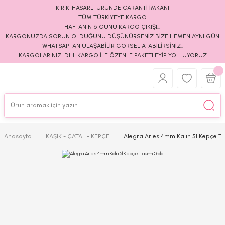
KIRIK-HASARLI ÜRÜNDE GARANTİ İMKANI
TÜM TÜRKİYEYE KARGO
HAFTANIN 6 GÜNÜ KARGO ÇIKIŞI..!
KARGONUZDA SORUN OLDUĞUNU DÜŞÜNÜRSENİZ BİZE HEMEN AYNI GÜN
WHATSAPTAN ULAŞABİLİR GÖRSEL ATABİLİRSİNİZ..
KARGOLARINIZI DHL KARGO İLE ÖZENLE PAKETLEYİP YOLLUYORUZ
Anasayfa
KAŞIK - ÇATAL - KEPÇE
Alegra Arles 4mm Kalın 5l Kepçe T