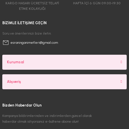
KARGO HASARI ÜCRETSİZ TELAFİ
HAFTA İÇİ 6 GÜN 09.00-19.30
ETME KOLAYLIĞI
BİZİMLE İLETİŞİME GEÇİN
Soru ve önerilerinizi bize iletin.
esraninganimetleri@gmail.com
Kurumsal
Alışveriş
Bizden Haberdar Olun
Kampanya bildirimlerinden ve indirimlerden güncel olarak
haberdar olmak istiyorsanız e-bültene abone olun!