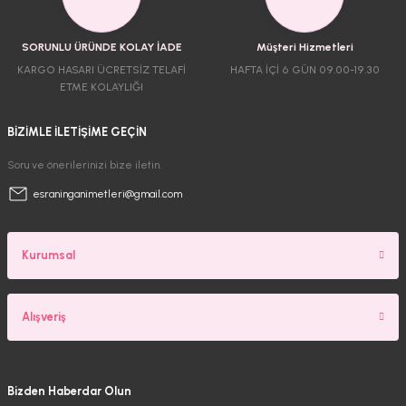
SORUNLU ÜRÜNDE KOLAY İADE
Müşteri Hizmetleri
KARGO HASARI ÜCRETSİZ TELAFİ
HAFTA İÇİ 6 GÜN 09.00-19.30
ETME KOLAYLIĞI
BİZİMLE İLETİŞİME GEÇİN
Soru ve önerilerinizi bize iletin.
esraninganimetleri@gmail.com
Kurumsal
Alışveriş
Bizden Haberdar Olun