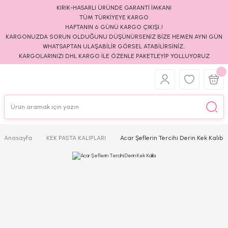
KIRIK-HASARLI ÜRÜNDE GARANTİ İMKANI
TÜM TÜRKİYEYE KARGO
HAFTANIN 6 GÜNÜ KARGO ÇIKIŞI..!
KARGONUZDA SORUN OLDUĞUNU DÜŞÜNÜRSENİZ BİZE HEMEN AYNI GÜN
WHATSAPTAN ULAŞABİLİR GÖRSEL ATABİLİRSİNİZ..
KARGOLARINIZI DHL KARGO İLE ÖZENLE PAKETLEYİP YOLLUYORUZ
Anasayfa
KEK PASTA KALIPLARI
Acar Şeflerin Tercihi Derin Kek Kalıbı