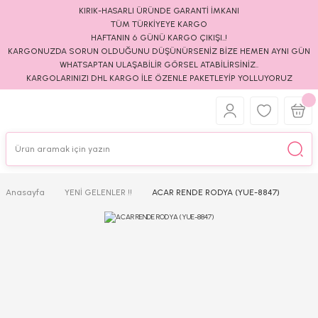
KIRIK-HASARLI ÜRÜNDE GARANTİ İMKANI
TÜM TÜRKİYEYE KARGO
HAFTANIN 6 GÜNÜ KARGO ÇIKIŞI..!
KARGONUZDA SORUN OLDUĞUNU DÜŞÜNÜRSENİZ BİZE HEMEN AYNI GÜN
WHATSAPTAN ULAŞABİLİR GÖRSEL ATABİLİRSİNİZ..
KARGOLARINIZI DHL KARGO İLE ÖZENLE PAKETLEYİP YOLLUYORUZ
Anasayfa
YENİ GELENLER !!
ACAR RENDE RODYA (YUE-8847)