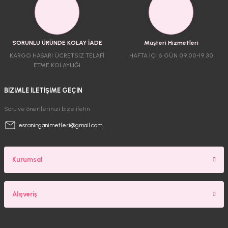
SORUNLU ÜRÜNDE KOLAY İADE
Müşteri Hizmetleri
KARGO HASARI ÜCRETSİZ TELAFİ
HAFTA İÇİ 6 GÜN 09.00-19.30
ETME KOLAYLIĞI
BİZİMLE İLETİŞİME GEÇİN
Soru ve önerilerinizi bize iletin.
esraninganimetleri@gmail.com
Kurumsal
Alışveriş