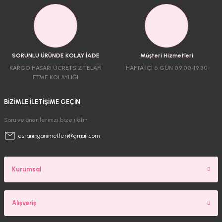
SORUNLU ÜRÜNDE KOLAY İADE
Müşteri Hizmetleri
KARGO HASARI ÜCRETSİZ TELAFİ
HAFTA İÇİ 6 GÜN 09.00-19.30
ETME KOLAYLIĞI
BİZİMLE İLETİŞİME GEÇİN
Soru ve önerilerinizi bize iletin.
esraninganimetleri@gmail.com
Kurumsal
Alışveriş