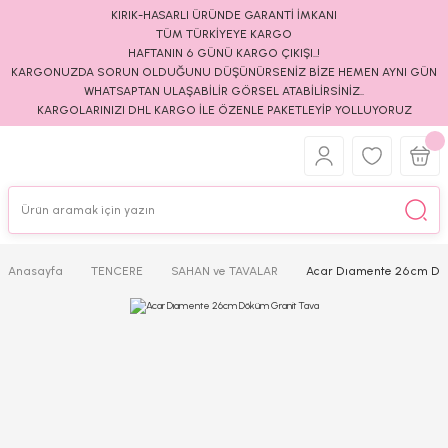
KIRIK-HASARLI ÜRÜNDE GARANTİ İMKANI
TÜM TÜRKİYEYE KARGO
HAFTANIN 6 GÜNÜ KARGO ÇIKIŞI..!
KARGONUZDA SORUN OLDUĞUNU DÜŞÜNÜRSENİZ BİZE HEMEN AYNI GÜN
WHATSAPTAN ULAŞABİLİR GÖRSEL ATABİLİRSİNİZ..
KARGOLARINIZI DHL KARGO İLE ÖZENLE PAKETLEYİP YOLLUYORUZ
Anasayfa
TENCERE
SAHAN ve TAVALAR
Acar Dıamente 26cm Dö