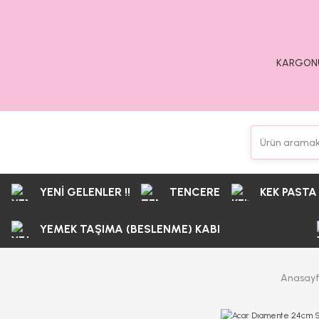
KARGONU
YENİ GELENLER !!
TENCERE
KEK PASTA
YEMEK TAŞIMA (BESLENME) KABI
Anasay