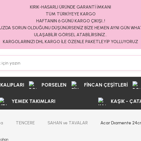
KIRIK-HASARLI ÜRÜNDE GARANTİ İMKANI
TÜM TÜRKİYEYE KARGO
HAFTANIN 6 GÜNÜ KARGO ÇIKIŞI..!
ZDA SORUN OLDUĞUNU DÜŞÜNÜRSENİZ BİZE HEMEN AYNI GÜN WH
ULAŞABİLİR GÖRSEL ATABİLİRSİNİZ..
KARGOLARINIZI DHL KARGO İLE ÖZENLE PAKETLEYİP YOLLUYORUZ
 KALIPLARI
PORSELEN
FİNCAN ÇEŞİTLERİ
YEMEK TAKIMLARI
KAŞIK - ÇAT
fa
TENCERE
SAHAN ve TAVALAR
Acar Dıamente 24