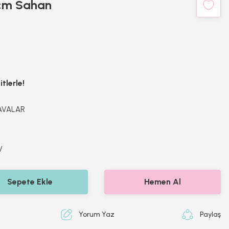
cm Sahan
tlerle!
AVALAR
V
Sepete Ekle
Hemen Al
Yorum Yaz
Paylaş