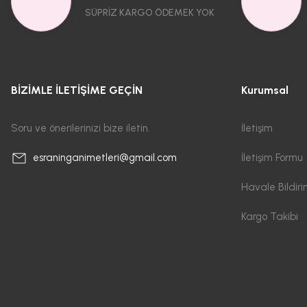
SÜPRİZ KARGO ÖDEMEK YOK
BİZİMLE İLETİŞİME GEÇİN
Kurumsal
Soru ve önerilerinizi bize iletin.
İletişim
İletişim Formu
esraninganimetleri@gmail.com
Havale Bildir
Kargo Takibi