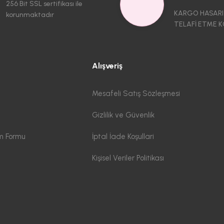
256 Bit SSL sertifikası ile
KARGO HASARI
korunmaktadır
TELAFİ ETME K
Alışveriş
Mesafeli Satış Sözleşmesi
Gizlilik ve Güvenlik
im Formu
İptal İade Koşullari
Kişisel Veriler Politikası