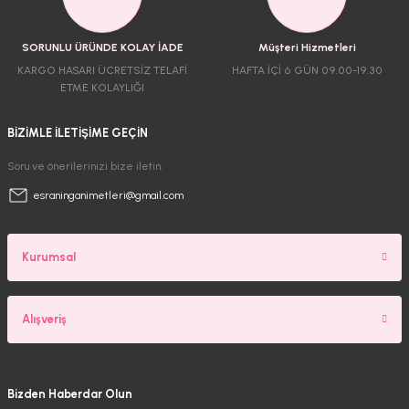
SORUNLU ÜRÜNDE KOLAY İADE
Müşteri Hizmetleri
KARGO HASARI ÜCRETSİZ TELAFİ
HAFTA İÇİ 6 GÜN 09.00-19.30
ETME KOLAYLIĞI
BİZİMLE İLETİŞİME GEÇİN
Soru ve önerilerinizi bize iletin.
esraninganimetleri@gmail.com
Kurumsal
Alışveriş
Bizden Haberdar Olun