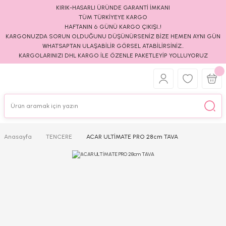
KIRIK-HASARLI ÜRÜNDE GARANTİ İMKANI
TÜM TÜRKİYEYE KARGO
HAFTANIN 6 GÜNÜ KARGO ÇIKIŞI..!
KARGONUZDA SORUN OLDUĞUNU DÜŞÜNÜRSENİZ BİZE HEMEN AYNI GÜN
WHATSAPTAN ULAŞABİLİR GÖRSEL ATABİLİRSİNİZ..
KARGOLARINIZI DHL KARGO İLE ÖZENLE PAKETLEYİP YOLLUYORUZ
Anasayfa
TENCERE
ACAR ULTİMATE PRO 28cm TAVA