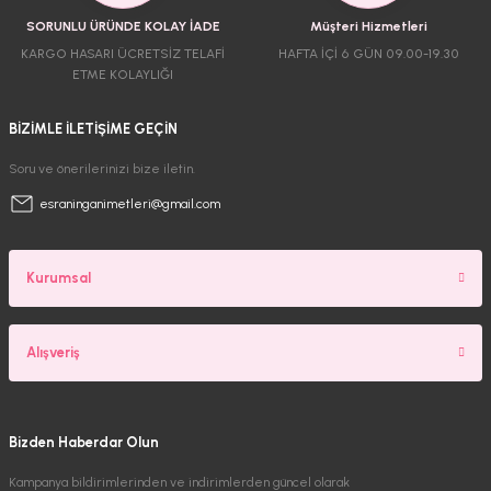
SORUNLU ÜRÜNDE KOLAY İADE
Müşteri Hizmetleri
KARGO HASARI ÜCRETSİZ TELAFİ
HAFTA İÇİ 6 GÜN 09.00-19.30
ETME KOLAYLIĞI
BİZİMLE İLETİŞİME GEÇİN
Soru ve önerilerinizi bize iletin.
esraninganimetleri@gmail.com
Kurumsal
Alışveriş
Bizden Haberdar Olun
Kampanya bildirimlerinden ve indirimlerden güncel olarak