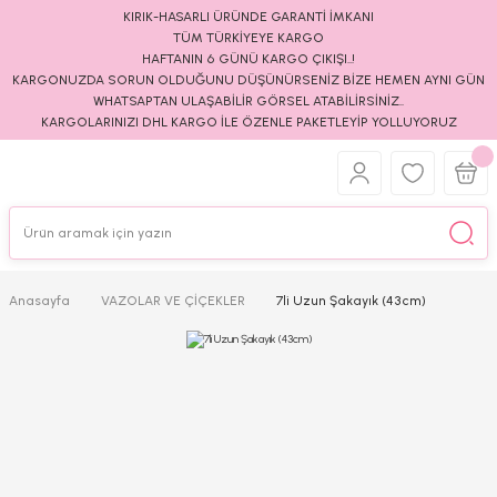
KIRIK-HASARLI ÜRÜNDE GARANTİ İMKANI
TÜM TÜRKİYEYE KARGO
HAFTANIN 6 GÜNÜ KARGO ÇIKIŞI..!
KARGONUZDA SORUN OLDUĞUNU DÜŞÜNÜRSENİZ BİZE HEMEN AYNI GÜN
WHATSAPTAN ULAŞABİLİR GÖRSEL ATABİLİRSİNİZ..
KARGOLARINIZI DHL KARGO İLE ÖZENLE PAKETLEYİP YOLLUYORUZ
Anasayfa
VAZOLAR VE ÇİÇEKLER
7li Uzun Şakayık (43cm)