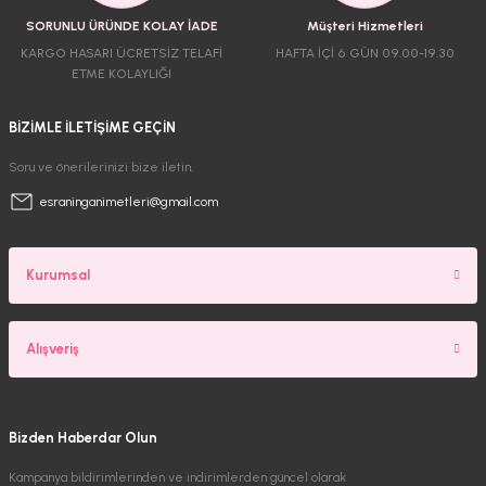
SORUNLU ÜRÜNDE KOLAY İADE
Müşteri Hizmetleri
KARGO HASARI ÜCRETSİZ TELAFİ
HAFTA İÇİ 6 GÜN 09.00-19.30
ETME KOLAYLIĞI
BİZİMLE İLETİŞİME GEÇİN
Soru ve önerilerinizi bize iletin.
esraninganimetleri@gmail.com
Kurumsal
Alışveriş
Bizden Haberdar Olun
Kampanya bildirimlerinden ve indirimlerden güncel olarak