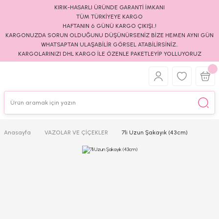
KIRIK-HASARLI ÜRÜNDE GARANTİ İMKANI
TÜM TÜRKİYEYE KARGO
HAFTANIN 6 GÜNÜ KARGO ÇIKIŞI..!
KARGONUZDA SORUN OLDUĞUNU DÜŞÜNÜRSENİZ BİZE HEMEN AYNI GÜN
WHATSAPTAN ULAŞABİLİR GÖRSEL ATABİLİRSİNİZ..
KARGOLARINIZI DHL KARGO İLE ÖZENLE PAKETLEYİP YOLLUYORUZ
Anasayfa
VAZOLAR VE ÇİÇEKLER
7li Uzun Şakayık (43cm)