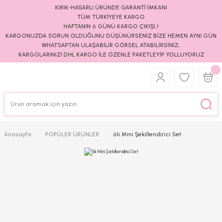
KIRIK-HASARLI ÜRÜNDE GARANTİ İMKANI
TÜM TÜRKİYEYE KARGO
HAFTANIN 6 GÜNÜ KARGO ÇIKIŞI..!
KARGONUZDA SORUN OLDUĞUNU DÜŞÜNÜRSENİZ BİZE HEMEN AYNI GÜN
WHATSAPTAN ULAŞABİLİR GÖRSEL ATABİLİRSİNİZ..
KARGOLARINIZI DHL KARGO İLE ÖZENLE PAKETLEYİP YOLLUYORUZ
Anasayfa
POPÜLER ÜRÜNLER
6lı Mini Şekillendirici Set