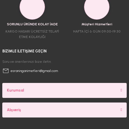
SORUNLU ÜRÜNDE KOLAY İADE
Müşteri Hizmetleri
KARGO HASARI ÜCRETSİZ TELAFİ
HAFTA İÇİ 6 GÜN 09.00-19.30
ETME KOLAYLIĞI
BİZİMLE İLETİŞİME GEÇİN
Soru ve önerilerinizi bize iletin.
esraninganimetleri@gmail.com
Kurumsal
Alışveriş