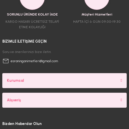
SORUNLU ÜRÜNDE KOLAY İADE
Müşteri Hizmetleri
KARGO HASARI ÜCRETSİZ TELAFİ
HAFTA İÇİ 6 GÜN 09.00-19.30
ETME KOLAYLIĞI
BİZİMLE İLETİŞİME GEÇİN
Soru ve önerilerinizi bize iletin.
esraninganimetleri@gmail.com
Kurumsal
Alışveriş
Bizden Haberdar Olun