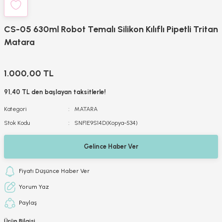
CS-05 630ml Robot Temalı Silikon Kılıflı Pipetli Tritan
Matara
1.000,00 TL
91,40 TL den başlayan taksitlerle!
Kategori
MATARA
Stok Kodu
SNF1E9S14D(Kopya-534)
Gelince Haber Ver
Fiyatı Düşünce Haber Ver
Yorum Yaz
Paylaş
Ürün Bilgisi