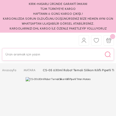
KIRIK-HASARLI ÜRÜNDE GARANTİ İMKANI
TÜM TÜRKİYEYE KARGO
HAFTANIN 6 GÜNÜ KARGO ÇIKIŞI..!
KARGONUZDA SORUN OLDUĞUNU DÜŞÜNÜRSENİZ BİZE HEMEN AYNI GÜN
WHATSAPTAN ULAŞABİLİR GÖRSEL ATABİLİRSİNİZ..
KARGOLARINIZI DHL KARGO İLE ÖZENLE PAKETLEYİP YOLLUYORUZ
Anasayfa
MATARA
CS-05 630ml Robot Temalı Silikon Kılıflı Pipetli T