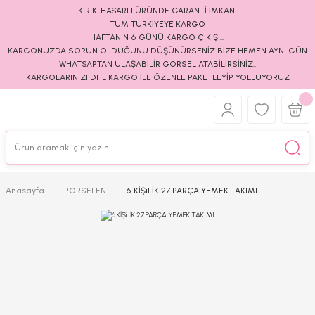
KIRIK-HASARLI ÜRÜNDE GARANTİ İMKANI
TÜM TÜRKİYEYE KARGO
HAFTANIN 6 GÜNÜ KARGO ÇIKIŞI..!
KARGONUZDA SORUN OLDUĞUNU DÜŞÜNÜRSENİZ BİZE HEMEN AYNI GÜN
WHATSAPTAN ULAŞABİLİR GÖRSEL ATABİLİRSİNİZ..
KARGOLARINIZI DHL KARGO İLE ÖZENLE PAKETLEYİP YOLLUYORUZ
Anasayfa
PORSELEN
6 KİŞiLİK 27 PARÇA YEMEK TAKIMI