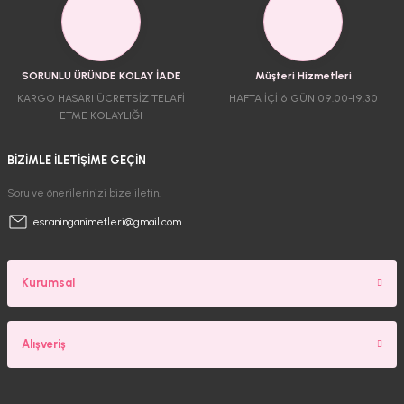
SORUNLU ÜRÜNDE KOLAY İADE
Müşteri Hizmetleri
KARGO HASARI ÜCRETSİZ TELAFİ
HAFTA İÇİ 6 GÜN 09.00-19.30
ETME KOLAYLIĞI
BİZİMLE İLETİŞİME GEÇİN
Soru ve önerilerinizi bize iletin.
esraninganimetleri@gmail.com
Kurumsal
Alışveriş