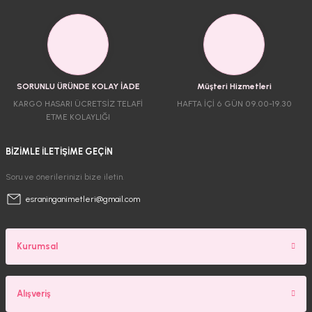
SORUNLU ÜRÜNDE KOLAY İADE
Müşteri Hizmetleri
KARGO HASARI ÜCRETSİZ TELAFİ
HAFTA İÇİ 6 GÜN 09.00-19.30
ETME KOLAYLIĞI
BİZİMLE İLETİŞİME GEÇİN
Soru ve önerilerinizi bize iletin.
esraninganimetleri@gmail.com
Kurumsal
Alışveriş