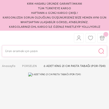
KIRIK-HASARLI ÜRÜNDE GARANTİ İMKANI
TÜM TÜRKİYEYE KARGO
HAFTANIN 6 GÜNÜ KARGO ÇIKIŞI..!
KARGONUZDA SORUN OLDUĞUNU DÜŞÜNÜRSENİZ BİZE HEMEN AYNI GÜN
WHATSAPTAN ULAŞABİLİR GÖRSEL ATABİLİRSİNİZ..
KARGOLARINIZI DHL KARGO İLE ÖZENLE PAKETLEYİP YOLLUYORUZ
Anasayfa
PORSELEN
6 ADET KİNG 21 CM PASTA TABAĞI (POR-7241)