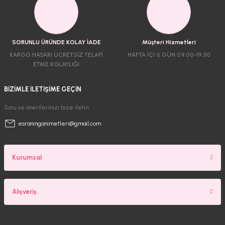
SORUNLU ÜRÜNDE KOLAY İADE
Müşteri Hizmetleri
KARGO HASARI ÜCRETSİZ TELAFİ
HAFTA İÇİ 6 GÜN 09.00-19.30
ETME KOLAYLIĞI
BİZİMLE İLETİŞİME GEÇİN
Soru ve önerilerinizi bize iletin.
esraninganimetleri@gmail.com
Kurumsal
Alışveriş