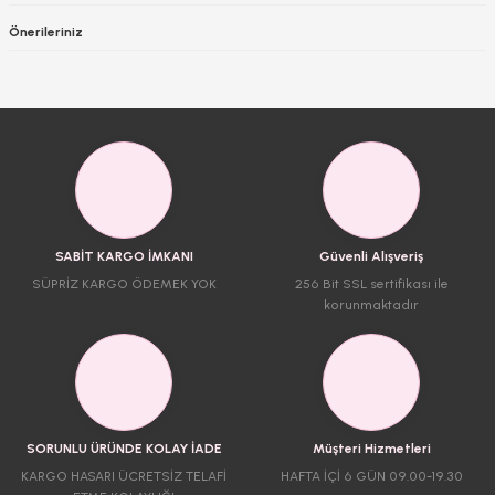
Önerileriniz
SABİT KARGO İMKANI
Güvenli Alışveriş
SÜPRİZ KARGO ÖDEMEK YOK
256 Bit SSL sertifikası ile
korunmaktadır
SORUNLU ÜRÜNDE KOLAY İADE
Müşteri Hizmetleri
KARGO HASARI ÜCRETSİZ TELAFİ
HAFTA İÇİ 6 GÜN 09.00-19.30