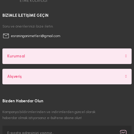
ETME KOLAYLIĞI
BİZİMLE İLETİŞİME GEÇİN
Soru ve önerilerinizi bize iletin.
esraninganimetleri@gmail.com
Kurumsal
Alışveriş
Bizden Haberdar Olun
Kampanya bildirimlerinden ve indirimlerden güncel olarak
haberdar olmak istiyorsanız e-bültene abone olun!