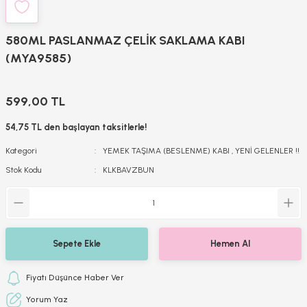
580ML PASLANMAZ ÇELİK SAKLAMA KABI
(MYA9585)
599,00 TL
54,75 TL den başlayan taksitlerle!
Kategori
YEMEK TAŞIMA (BESLENME) KABI
,
YENİ GELENLER !!
Stok Kodu
KLKBAVZBUN
Sepete Ekle
Hemen Al
Fiyatı Düşünce Haber Ver
Yorum Yaz