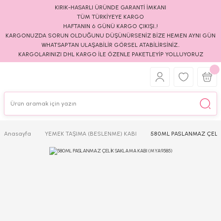
KIRIK-HASARLI ÜRÜNDE GARANTİ İMKANI
TÜM TÜRKİYEYE KARGO
HAFTANIN 6 GÜNÜ KARGO ÇIKIŞI..!
KARGONUZDA SORUN OLDUĞUNU DÜŞÜNÜRSENİZ BİZE HEMEN AYNI GÜN
WHATSAPTAN ULAŞABİLİR GÖRSEL ATABİLİRSİNİZ..
KARGOLARINIZI DHL KARGO İLE ÖZENLE PAKETLEYİP YOLLUYORUZ
Anasayfa
YEMEK TAŞIMA (BESLENME) KABI
580ML PASLANMAZ ÇELİK