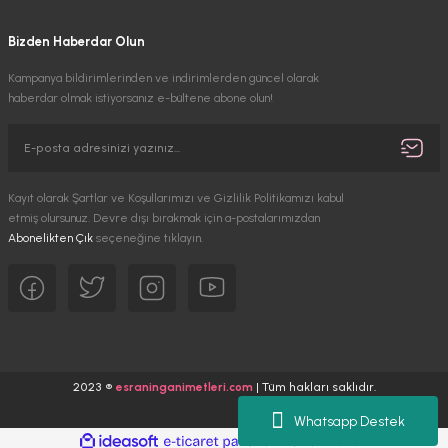
Bizden Haberdar Olun
Kampanya bildirimlerinden ve indirimlerden güncel olarak
haberdar olmak istiyorsanız e-bültene abone olun!
Kayıt olarak Şartlar ve Koşullarımızı ve Gizlilik Politikamızı kabul
etmiş olursunuz. Devre dışı bırakmak için a-postalarımızdan
Abonelikten Çık
seçeneğine tıklayın.
2023 ®
esraninganimetleri.com
| Tüm hakları saklıdır.
Whatsapp Destek
ideasoft
ile
e-