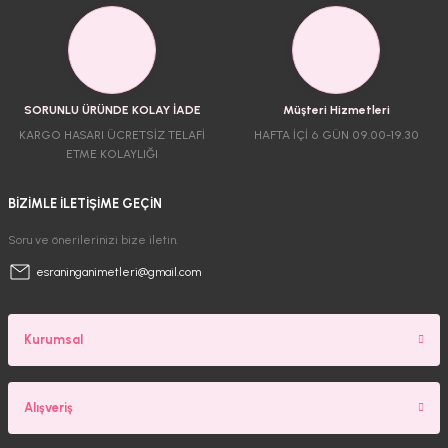
SORUNLU ÜRÜNDE KOLAY İADE
Müşteri Hizmetleri
KARGO HASARI ÜCRETSİZ TELAFİ
HAFTA İÇİ 6 GÜN 09.00-19.30
ETME KOLAYLIĞI
BİZİMLE İLETİŞİME GEÇİN
Soru ve önerilerinizi bize iletin.
esraninganimetleri@gmail.com
Kurumsal
Alışveriş