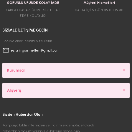
SORUNLU ÜRÜNDE KOLAY İADE
Müşteri Hizmetleri
KARGO HASARI ÜCRETSİZ TELAFİ
HAFTA İÇİ 6 GÜN 09.00-19.30
ETME KOLAYLIĞI
BİZİMLE İLETİŞİME GEÇİN
Soru ve önerilerinizi bize iletin.
esraninganimetleri@gmail.com
Kurumsal
Alışveriş
Bizden Haberdar Olun
Kampanya bildirimlerinden ve indirimlerden güncel olarak
haberdar olmak istiyorsanız e-bültene abone olun!