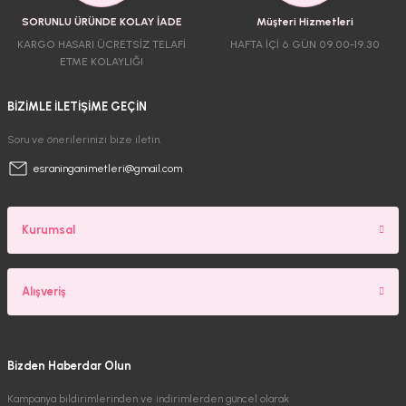
SORUNLU ÜRÜNDE KOLAY İADE
Müşteri Hizmetleri
KARGO HASARI ÜCRETSİZ TELAFİ
HAFTA İÇİ 6 GÜN 09.00-19.30
ETME KOLAYLIĞI
BİZİMLE İLETİŞİME GEÇİN
Soru ve önerilerinizi bize iletin.
esraninganimetleri@gmail.com
Kurumsal
Alışveriş
Bizden Haberdar Olun
Kampanya bildirimlerinden ve indirimlerden güncel olarak