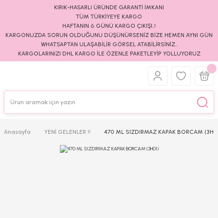
KIRIK-HASARLI ÜRÜNDE GARANTİ İMKANI
TÜM TÜRKİYEYE KARGO
HAFTANIN 6 GÜNÜ KARGO ÇIKIŞI..!
KARGONUZDA SORUN OLDUĞUNU DÜŞÜNÜRSENİZ BİZE HEMEN AYNI GÜN
WHATSAPTAN ULAŞABİLİR GÖRSEL ATABİLİRSİNİZ..
KARGOLARINIZI DHL KARGO İLE ÖZENLE PAKETLEYİP YOLLUYORUZ
Anasayfa
YENİ GELENLER !!
470 ML SIZDIRMAZ KAPAK BORCAM (3H01