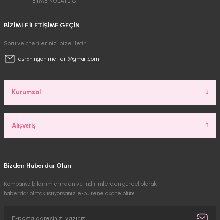
ETME KOLAYLIĞI
BİZİMLE İLETİŞİME GEÇİN
Soru ve önerilerinizi bize iletin.
esraninganimetleri@gmail.com
Kurumsal
Alışveriş
Bizden Haberdar Olun
Kampanya bildirimlerinden ve indirimlerden güncel olarak
haberdar olmak istiyorsanız e-bültene abone olun!