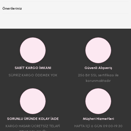
Önerileriniz
SABİT KARGO İMKANI
Güvenli Alışveriş
SÜPRİZ KARGO ÖDEMEK YOK
256 Bit SSL sertifikası ile
korunmaktadır
SORUNLU ÜRÜNDE KOLAY İADE
Müşteri Hizmetleri
KARGO HASARI ÜCRETSİZ TELAFİ
HAFTA İÇİ 6 GÜN 09.00-19.30