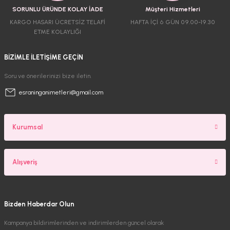
SORUNLU ÜRÜNDE KOLAY İADE
Müşteri Hizmetleri
KARGO HASARI ÜCRETSİZ TELAFİ
HAFTA İÇİ 6 GÜN 09.00-19.30
ETME KOLAYLIĞI
BİZİMLE İLETİŞİME GEÇİN
Soru ve önerilerinizi bize iletin.
esraninganimetleri@gmail.com
Kurumsal
Alışveriş
Bizden Haberdar Olun
Kampanya bildirimlerinden ve indirimlerden güncel olarak