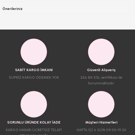
Önerileriniz
SABİT KARGO İMKANI
Güvenli Alışveriş
SÜPRİZ KARGO ÖDEMEK YOK
256 Bit SSL sertifikası ile
korunmaktadır
SORUNLU ÜRÜNDE KOLAY İADE
Müşteri Hizmetleri
KARGO HASARI ÜCRETSİZ TELAFİ
HAFTA İÇİ 6 GÜN 09.00-19.30