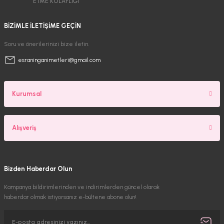
ETME KOLAYLIĞI
BİZİMLE İLETİŞİME GEÇİN
Soru ve önerilerinizi bize iletin.
esraninganimetleri@gmail.com
Kurumsal
Alışveriş
Bizden Haberdar Olun
Kampanya bildirimlerinden ve indirimlerden güncel olarak
haberdar olmak istiyorsanız e-bültene abone olun!