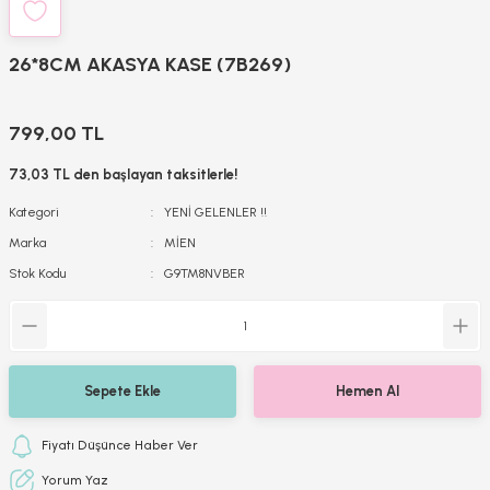
26*8CM AKASYA KASE (7B269)
799,00 TL
73,03 TL den başlayan taksitlerle!
Kategori
YENİ GELENLER !!
Marka
MİEN
Stok Kodu
G9TM8NVBER
Sepete Ekle
Hemen Al
Fiyatı Düşünce Haber Ver
Yorum Yaz