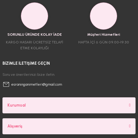
SORUNLU ÜRÜNDE KOLAY İADE
Müşteri Hizmetleri
KARGO HASARI ÜCRETSİZ TELAFİ
HAFTA İÇİ 6 GÜN 09.00-19.30
ETME KOLAYLIĞI
BİZİMLE İLETİŞİME GEÇİN
Soru ve önerilerinizi bize iletin.
esraninganimetleri@gmail.com
Kurumsal
Alışveriş