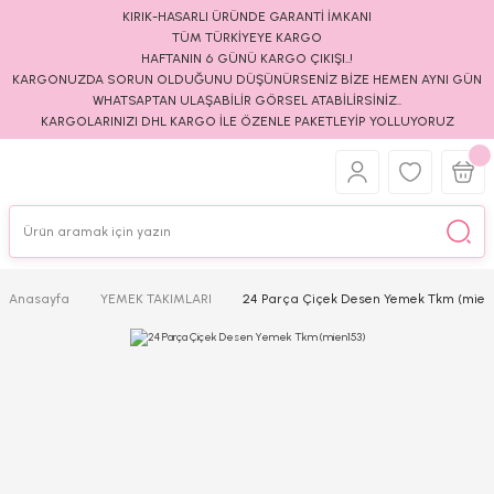
KIRIK-HASARLI ÜRÜNDE GARANTİ İMKANI
TÜM TÜRKİYEYE KARGO
HAFTANIN 6 GÜNÜ KARGO ÇIKIŞI..!
KARGONUZDA SORUN OLDUĞUNU DÜŞÜNÜRSENİZ BİZE HEMEN AYNI GÜN
WHATSAPTAN ULAŞABİLİR GÖRSEL ATABİLİRSİNİZ..
KARGOLARINIZI DHL KARGO İLE ÖZENLE PAKETLEYİP YOLLUYORUZ
Anasayfa
YEMEK TAKIMLARI
24 Parça Çiçek Desen Yemek Tkm (mien