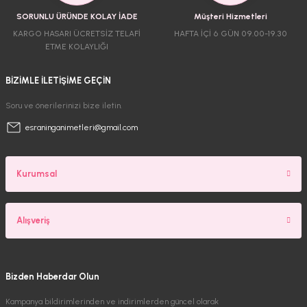
SORUNLU ÜRÜNDE KOLAY İADE
Müşteri Hizmetleri
KARGO HASARI ÜCRETSİZ TELAFİ
HAFTA İÇİ 6 GÜN 09.00-19.30
ETME KOLAYLIĞI
BİZİMLE İLETİŞİME GEÇİN
Soru ve önerilerinizi bize iletin.
esraninganimetleri@gmail.com
Kurumsal
Alışveriş
Bizden Haberdar Olun
Kampanya bildirimlerinden ve indirimlerden güncel olarak