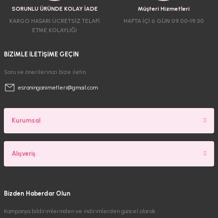
SORUNLU ÜRÜNDE KOLAY İADE
Müşteri Hizmetleri
KARGO HASARI ÜCRETSİZ TELAFİ
HAFTA İÇİ 6 GÜN 09.00-19.30
ETME KOLAYLIĞI
BİZİMLE İLETİŞİME GEÇİN
Soru ve önerilerinizi bize iletin.
esraninganimetleri@gmail.com
Kurumsal
Alışveriş
Bizden Haberdar Olun
Kampanya bildirimlerinden ve indirimlerden güncel olarak