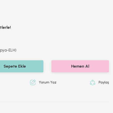
lerle!
opya-ELH)
Sepete Ekle
Hemen Al
Yorum Yaz
Paylaş