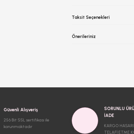
Taksit Seçenekleri
Önerileriniz
SORUNLU ÜRÜ
Güvenli Alışveriş
İADE
256 Bit SSL sertifikası ile
KARGO HASARI
korunmaktadır
TELAFİ ETME K