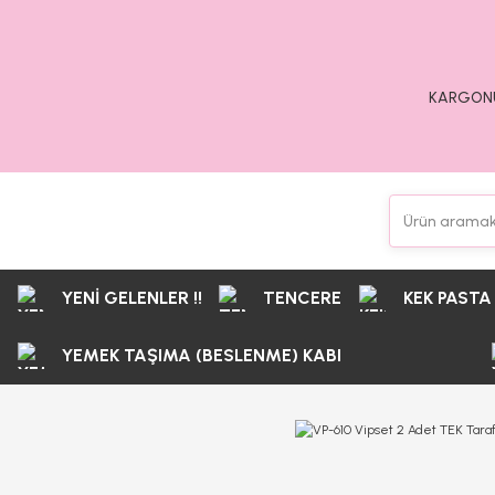
KARGONU
YENİ GELENLER !!
TENCERE
KEK PASTA
YEMEK TAŞIMA (BESLENME) KABI