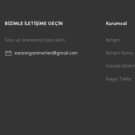
BİZİMLE İLETİŞİME GEÇİN
Kurumsal
Soru ve önerilerinizi bize iletin.
İletişim
İletişim Formu
esraninganimetleri@gmail.com
Havale Bildir
Kargo Takibi