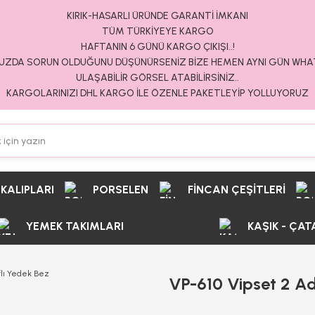
KIRIK-HASARLI ÜRÜNDE GARANTİ İMKANI
TÜM TÜRKİYEYE KARGO
HAFTANIN 6 GÜNÜ KARGO ÇIKIŞI..!
ZDA SORUN OLDUĞUNU DÜŞÜNÜRSENİZ BİZE HEMEN AYNI GÜN WH
ULAŞABİLİR GÖRSEL ATABİLİRSİNİZ..
KARGOLARINIZI DHL KARGO İLE ÖZENLE PAKETLEYİP YOLLUYORUZ
 KALIPLARI
PORSELEN
FİNCAN ÇEŞİTLERİ
YEMEK TAKIMLARI
KAŞIK - ÇAT
VP-610 Vipset 2 Ad