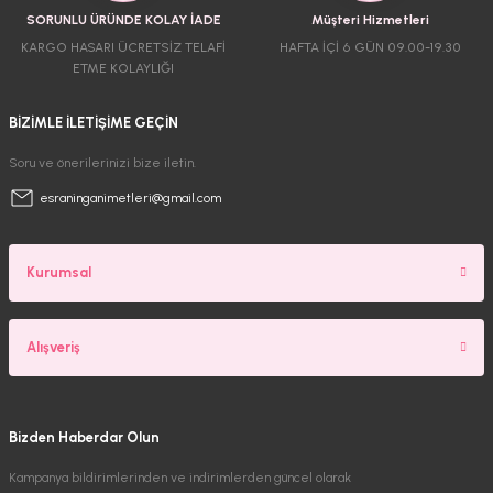
SORUNLU ÜRÜNDE KOLAY İADE
Müşteri Hizmetleri
KARGO HASARI ÜCRETSİZ TELAFİ
HAFTA İÇİ 6 GÜN 09.00-19.30
ETME KOLAYLIĞI
BİZİMLE İLETİŞİME GEÇİN
Soru ve önerilerinizi bize iletin.
esraninganimetleri@gmail.com
Kurumsal
Alışveriş
Bizden Haberdar Olun
Kampanya bildirimlerinden ve indirimlerden güncel olarak