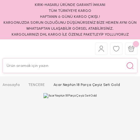
KIRIK-HASARLI ÜRÜNDE GARANTİ İMKANI
TÜM TÜRKİYEYE KARGO
HAFTANIN 6 GÜNÜ KARGO ÇIKIŞI..!
KARGONUZDA SORUN OLDUĞUNU DÜŞÜNÜRSENİZ BİZE HEMEN AYNI GÜN
WHATSAPTAN ULAŞABİLİR GÖRSEL ATABİLİRSİNİZ..
KARGOLARINIZI DHL KARGO İLE ÖZENLE PAKETLEYİP YOLLUYORUZ
Anasayfa
TENCERE
Acar Neptün 18 Parça Çeyiz Seti Gold