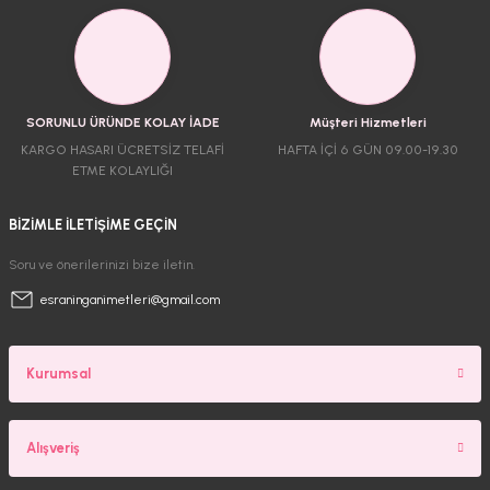
SORUNLU ÜRÜNDE KOLAY İADE
Müşteri Hizmetleri
KARGO HASARI ÜCRETSİZ TELAFİ
HAFTA İÇİ 6 GÜN 09.00-19.30
ETME KOLAYLIĞI
BİZİMLE İLETİŞİME GEÇİN
Soru ve önerilerinizi bize iletin.
esraninganimetleri@gmail.com
Kurumsal
Alışveriş