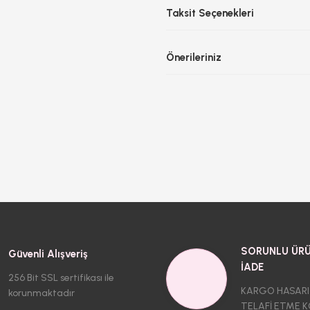
Taksit Seçenekleri
Önerileriniz
SORUNLU ÜRÜ
Güvenli Alışveriş
İADE
256 Bit SSL sertifikası ile
KARGO HASARI
korunmaktadır
TELAFİ ETME K