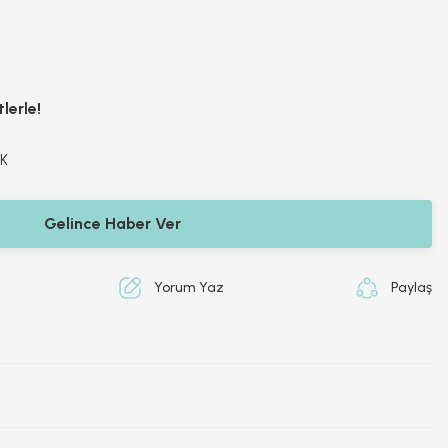
lerle!
K
Gelince Haber Ver
Yorum Yaz
Paylaş