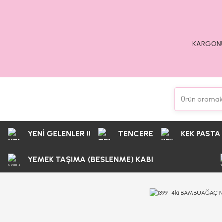
KARGONU
YENİ GELENLER !!
TENCERE
KEK PASTA
YEMEK TAŞIMA (BESLENME) KABI