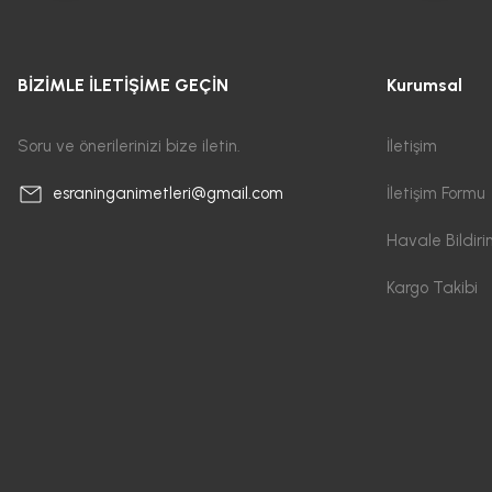
BİZİMLE İLETİŞİME GEÇİN
Kurumsal
Soru ve önerilerinizi bize iletin.
İletişim
İletişim Formu
esraninganimetleri@gmail.com
Havale Bildir
Kargo Takibi