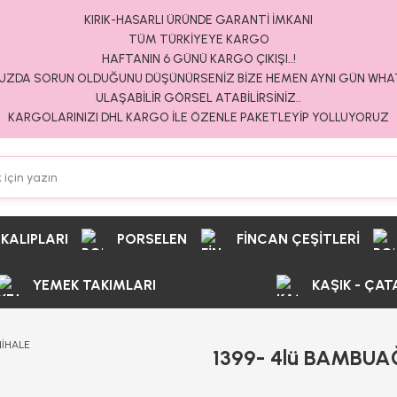
KIRIK-HASARLI ÜRÜNDE GARANTİ İMKANI
TÜM TÜRKİYEYE KARGO
HAFTANIN 6 GÜNÜ KARGO ÇIKIŞI..!
ZDA SORUN OLDUĞUNU DÜŞÜNÜRSENİZ BİZE HEMEN AYNI GÜN WH
ULAŞABİLİR GÖRSEL ATABİLİRSİNİZ..
KARGOLARINIZI DHL KARGO İLE ÖZENLE PAKETLEYİP YOLLUYORUZ
 KALIPLARI
PORSELEN
FİNCAN ÇEŞİTLERİ
YEMEK TAKIMLARI
KAŞIK - ÇAT
1399- 4lü BAMBU