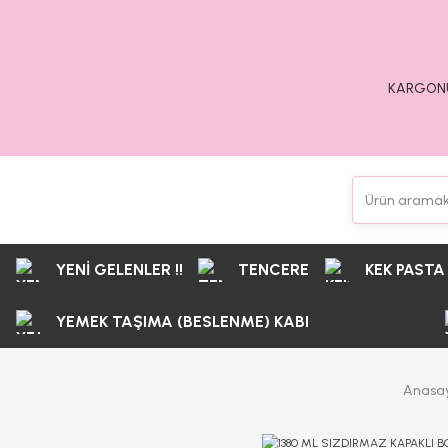
KARGONU
YENİ GELENLER !!
TENCERE
KEK PASTA
YEMEK TAŞIMA (BESLENME) KABI
Anasa