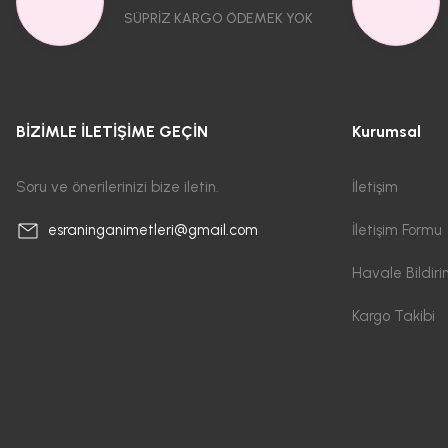
SÜPRİZ KARGO ÖDEMEK YOK
BİZİMLE İLETİŞİME GEÇİN
Kurumsal
Soru ve önerilerinizi bize iletin.
İletişim
İletişim Formu
esraninganimetleri@gmail.com
Havale Bildir
Kargo Takibi