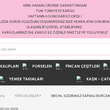
KIRIK-HASARLI ÜRÜNDE GARANTİ İMKANI
TÜM TÜRKİYEYE KARGO
HAFTANIN 6 GÜNÜ KARGO ÇIKIŞI..!
ZDA SORUN OLDUĞUNU DÜŞÜNÜRSENİZ BİZE HEMEN AYNI GÜN WH
ULAŞABİLİR GÖRSEL ATABİLİRSİNİZ..
KARGOLARINIZI DHL KARGO İLE ÖZENLE PAKETLEYİP YOLLUYORUZ
 KALIPLARI
PORSELEN
FİNCAN ÇEŞİTLERİ
YEMEK TAKIMLARI
KAŞIK - ÇAT
yfa
YENİ GELENLER !!
1380 ML SIZDIRMAZ KAPAKLI BORCAM