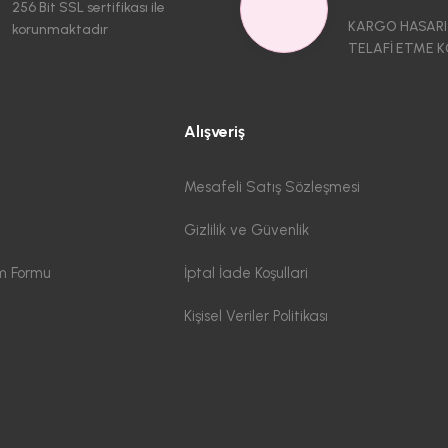
256 Bit SSL sertifikası ile
KARGO HASARI
korunmaktadır
TELAFİ ETME K
Alışveriş
Mesafeli Satış Sözleşmesi
Gizlilik ve Güvenlik
im Formu
İptal İade Koşullari
Kişisel Veriler Politikası