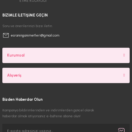
ETME KOLAYLIĞI
BİZİMLE İLETİŞİME GEÇİN
Soru ve önerilerinizi bize iletin.
esraninganimetleri@gmail.com
Kurumsal
Alışveriş
Bizden Haberdar Olun
Kampanya bildirimlerinden ve indirimlerden güncel olarak
haberdar olmak istiyorsanız e-bültene abone olun!