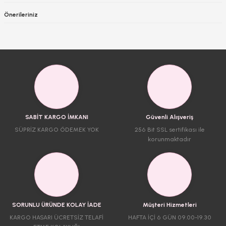
Önerileriniz
SABİT KARGO İMKANI
Güvenli Alışveriş
SÜPRİZ KARGO ÖDEMEK YOK
256 Bit SSL sertifikası ile
korunmaktadır
SORUNLU ÜRÜNDE KOLAY İADE
Müşteri Hizmetleri
KARGO HASARI ÜCRETSİZ TELAFİ
HAFTA İÇİ 6 GÜN 09.00-19.30